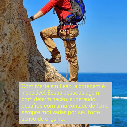
Com Marte em Leão, a coragem é
inabalável. Essas pessoas agem
com determinação, superando
desafios com uma vontade de ferro,
sempre motivadas por seu forte
senso de orgulho.