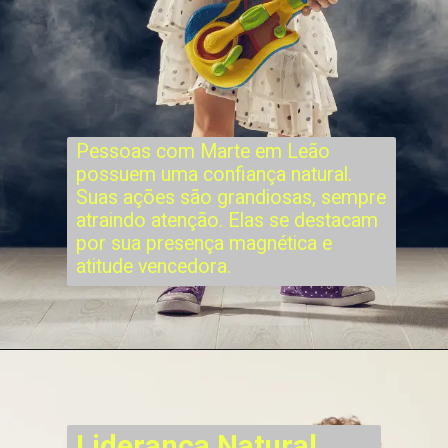
Pessoas com Marte em Leão
possuem uma confiança natural.
Suas ações são grandiosas, sempre
atraindo atenção. Elas se destacam
por sua presença magnética e
atitude vencedora.
Liderança Natural