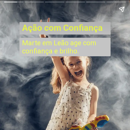
Ação com Confiança
Marte em Leão age com
confiança e brilho.