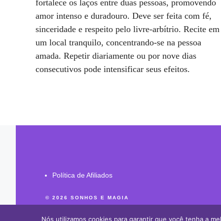
fortalece os laços entre duas pessoas, promovendo
amor intenso e duradouro. Deve ser feita com fé,
sinceridade e respeito pelo livre-arbítrio. Recite em
um local tranquilo, concentrando-se na pessoa
amada. Repetir diariamente ou por nove dias
consecutivos pode intensificar seus efeitos.
Política de Afiliados
© 2026 SONHOS E MAGIA
Nós utilizamos cookies para garantir que você tenha a mel