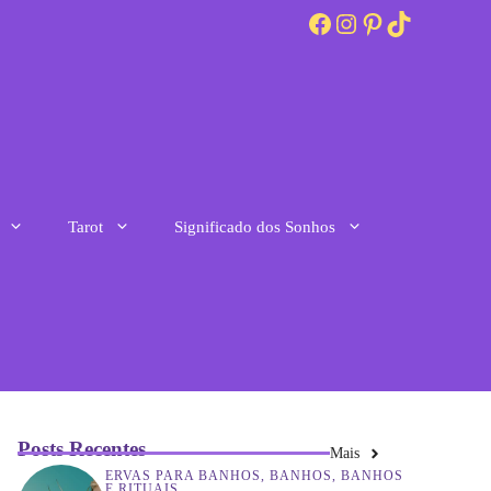
Facebook
Instagram
Pinterest
TikTok
Tarot
Significado dos Sonhos
Posts Recentes
Mais
ERVAS PARA BANHOS
,
BANHOS
,
BANHOS
E RITUAIS