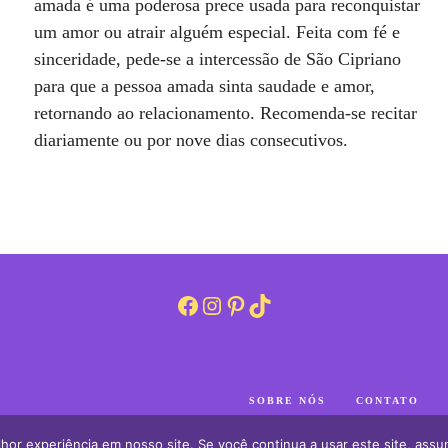
amada é uma poderosa prece usada para reconquistar
um amor ou atrair alguém especial. Feita com fé e
sinceridade, pede-se a intercessão de São Cipriano
para que a pessoa amada sinta saudade e amor,
retornando ao relacionamento. Recomenda-se recitar
diariamente ou por nove dias consecutivos.
Facebook
Instagram
Pinterest
TikTok
SOBRE NÓS
CONTATO
hor experiência em nosso site. Se você continua a usar este site, assu