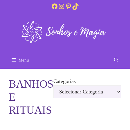
Pular
Facebook
Instagram
Pinterest
TikTok
para
o
conteúdo
Menu
BANHOS
Categorias
E
RITUAIS