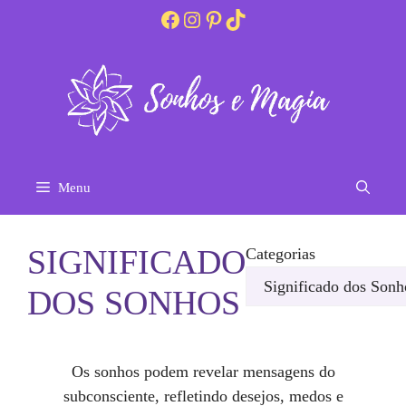
Pular
Facebook
Instagram
Pinterest
TikTok
para
o
conteúdo
Menu
SIGNIFICADO
Categorias
DOS SONHOS
Os sonhos podem revelar mensagens do
subconsciente, refletindo desejos, medos e