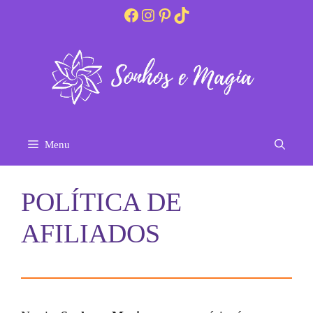
Pular
Facebook
Instagram
Pinterest
TikTok
para
o
conteúdo
Menu
POLÍTICA DE
AFILIADOS