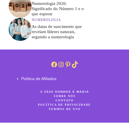
Numerologia 2026:
Significado do Número 1 e o
que esperar
NUMEROLOGIA
As datas de nascimento que
revelam líderes naturais,
segundo a numerologia
Facebook
Instagram
Pinterest
TikTok
Política de Afiliados
© 2026 SONHOS E MAGIA
SOBRE NÓS
CONTATO
POLÍTICA DE PRIVACIDADE
TERMOS DE USO