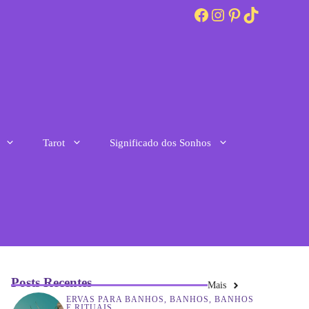
Facebook
Instagram
Pinterest
TikTok
Tarot
Significado dos Sonhos
Posts Recentes
Mais
ERVAS PARA BANHOS
,
BANHOS
,
BANHOS
E RITUAIS