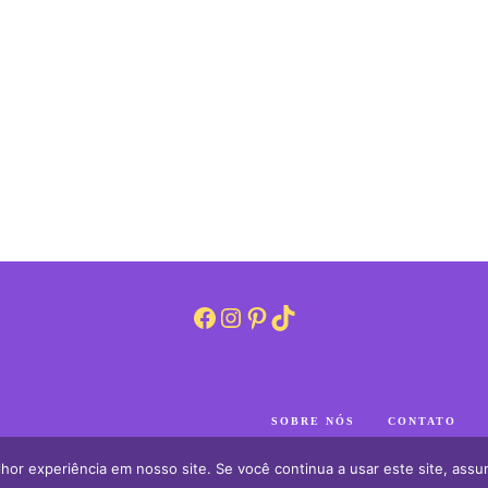
Facebook
Instagram
Pinterest
TikTok
SOBRE NÓS
CONTATO
hor experiência em nosso site. Se você continua a usar este site, assu