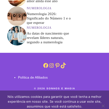
amor ainda esse ano
NUMEROLOGIA
Numerologia 2026:
Significado do Número 1 e o
que esperar
NUMEROLOGIA
As datas de nascimento que
revelam líderes naturais,
segundo a numerologia
Facebook
Instagram
Pinterest
TikTok
Política de Afiliados
© 2026 SONHOS E MAGIA
SOBRE NÓS
CONTATO
Nós utilizamos cookies para garantir que você tenha a melhor
POLÍTICA DE PRIVACIDADE
experiência em nosso site. Se você continua a usar este site,
TERMOS DE USO
assumimos que você está satisfeito.