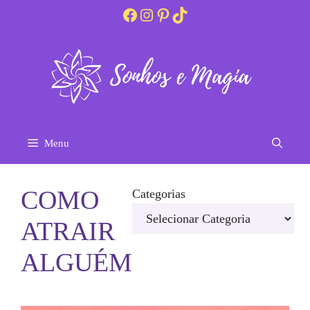
Pular
Facebook
Instagram
Pinterest
TikTok
para
o
conteúdo
Menu
COMO
Categorias
ATRAIR
ALGUÉM