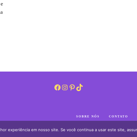
 e
la
Facebook
Instagram
Pinterest
TikTok
SOBRE NÓS
CONTATO
hor experiência em nosso site. Se você continua a usar este site, assu