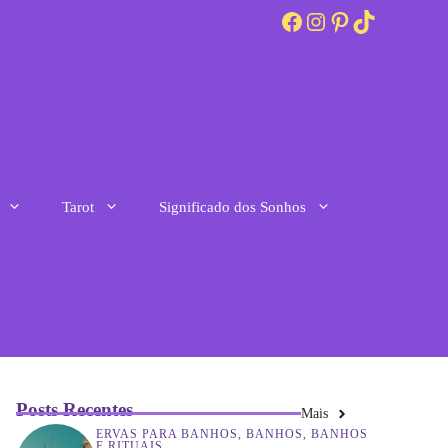
Facebook
Instagram
Pinterest
TikTok
Tarot
Significado dos Sonhos
Posts Recentes
Mais
ERVAS PARA BANHOS
,
BANHOS
,
BANHOS
E RITUAIS