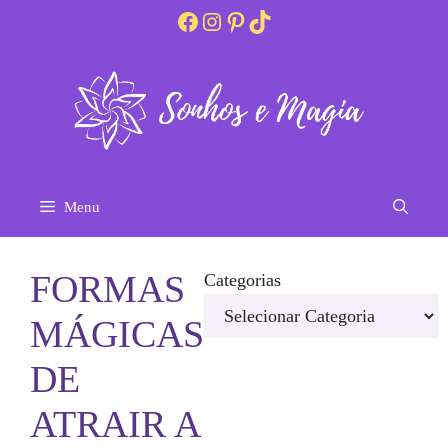
Pular
Facebook
Instagram
Pinterest
TikTok
para
o
conteúdo
Menu
FORMAS
Categorias
MÁGICAS
DE
ATRAIR A