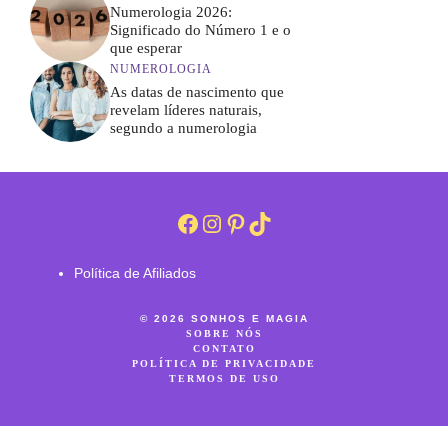
Numerologia 2026:
Significado do Número 1 e o
que esperar
NUMEROLOGIA
As datas de nascimento que
revelam líderes naturais,
segundo a numerologia
Facebook
Instagram
Pinterest
TikTok
Política de Afiliados
© 2026 SONHOS E MAGIA
SOBRE NÓS
CONTATO
POLÍTICA DE PRIVACIDADE
TERMOS DE USO