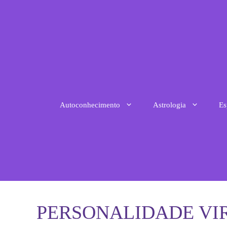
Pular
para
o
conteúdo
Autoconhecimento
Astrologia
Es
PERSONALIDADE VI