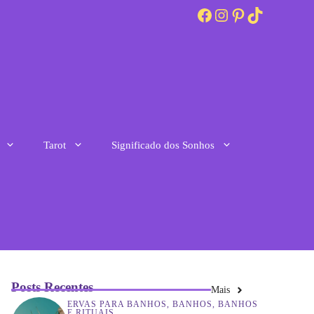
Facebook
Instagram
Pinterest
TikTok
Tarot
Significado dos Sonhos
Posts Recentes
Mais
ERVAS PARA BANHOS
,
BANHOS
,
BANHOS
E RITUAIS