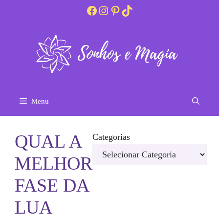
Pular
Facebook
Instagram
Pinterest
TikTok
para
o
conteúdo
Menu
QUAL A
Categorias
MELHOR
FASE DA
LUA