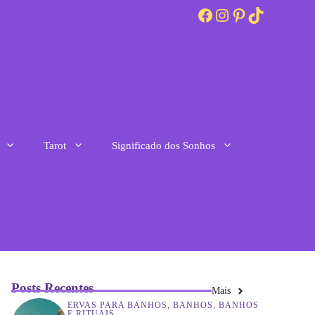
Facebook
Instagram
Pinterest
TikTok
Tarot
Significado dos Sonhos
Posts Recentes
Mais
ERVAS PARA BANHOS
,
BANHOS
,
BANHOS
E RITUAIS