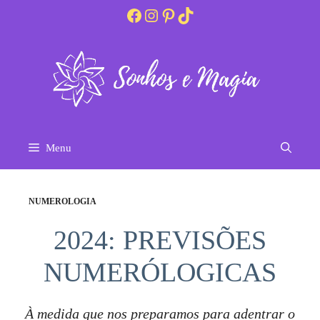
Pular
Facebook
Instagram
Pinterest
TikTok
para
o
conteúdo
Menu
NUMEROLOGIA
2024: PREVISÕES
NUMERÓLOGICAS
À medida que nos preparamos para adentrar o