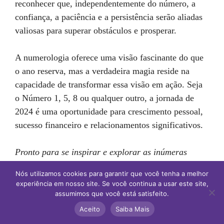
reconhecer que, independentemente do número, a
confiança, a paciência e a persistência serão aliadas
valiosas para superar obstáculos e prosperar.
A numerologia oferece uma visão fascinante do que
o ano reserva, mas a verdadeira magia reside na
capacidade de transformar essa visão em ação. Seja
o Número 1, 5, 8 ou qualquer outro, a jornada de
2024 é uma oportunidade para crescimento pessoal,
sucesso financeiro e relacionamentos significativos.
Pronto para se inspirar e explorar as inúmeras
oportunidades que 2024 reserva para você? Deixe-
Nós utilizamos cookies para garantir que você tenha a melhor
nos ser sua fonte de estímulo para um ano repleto de
experiência em nosso site. Se você continua a usar este site,
realizações e equilíbrio. Não perca nenhum detalhe
assumimos que você está satisfeito.
– continue explorando e descobrindo um 2024
Aceito
Saiba Mais
extraordinário cheio de possibilidades
!