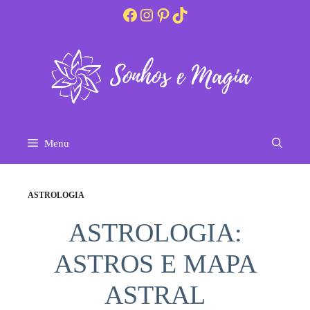
Pular
Facebook
Instagram
Pinterest
TikTok
para
o
conteúdo
Menu
ASTROLOGIA
ASTROLOGIA:
ASTROS E MAPA
ASTRAL