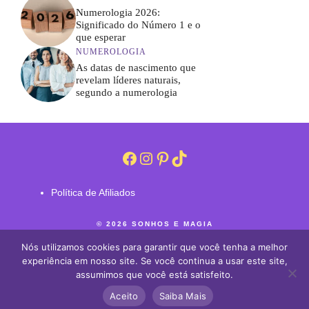
Numerologia 2026:
Significado do Número 1 e o
que esperar
NUMEROLOGIA
As datas de nascimento que
revelam líderes naturais,
segundo a numerologia
Facebook
Instagram
Pinterest
TikTok
Política de Afiliados
© 2026 SONHOS E MAGIA
SOBRE NÓS
CONTATO
Nós utilizamos cookies para garantir que você tenha a melhor
POLÍTICA DE PRIVACIDADE
experiência em nosso site. Se você continua a usar este site,
TERMOS DE USO
assumimos que você está satisfeito.
Aceito
Saiba Mais