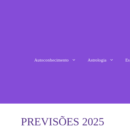
Pular
para
o
conteúdo
Autoconhecimento
Astrologia
Es
PREVISÕES 2025