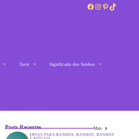
Facebook
Instagram
Pinterest
TikTok
Tarot
Significado dos Sonhos
Posts Recentes
Mais
ERVAS PARA BANHOS
,
BANHOS
,
BANHOS
E RITUAIS