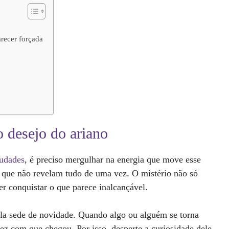
recer forçada
o desejo do ariano
audades
, é preciso mergulhar na energia que move esse
as que não revelam tudo de uma vez. O mistério não só
er conquistar o que parece inalcançável.
a sede de novidade. Quando algo ou alguém se torna
ez com que chegou. Por isso, desperte a curiosidade dele.