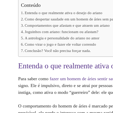
Conteúdo
Entenda o que realmente ativa o desejo do ariano
Como despertar saudade em um homem de áries sem pa
Comportamentos que afastam e que atraem um ariano
Joguinhos com ariano: funcionam ou afastam?
A astrologia e personalidade do ariano no amor
Como virar o jogo e fazer ele voltar correndo
Conclusão? Você não precisa forçar nada.
Entenda o que realmente ativa 
Para saber como
fazer um homem de áries sentir s
signo. Ele é impulsivo, direto e se atrai por pesso
instiga, como ativa o modo “guerreiro” dele: ele qu
O comportamento do homem de áries é marcado pel
previsível, ele perde o interesse com a mesma rapid