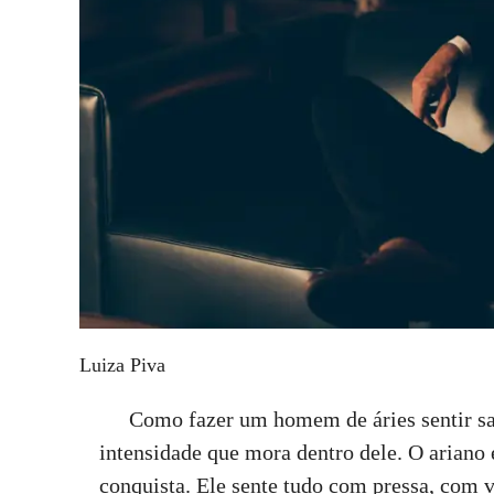
Luiza Piva
Como fazer um homem de áries sentir sa
intensidade que mora dentro dele. O ariano é
conquista. Ele sente tudo com pressa, com 