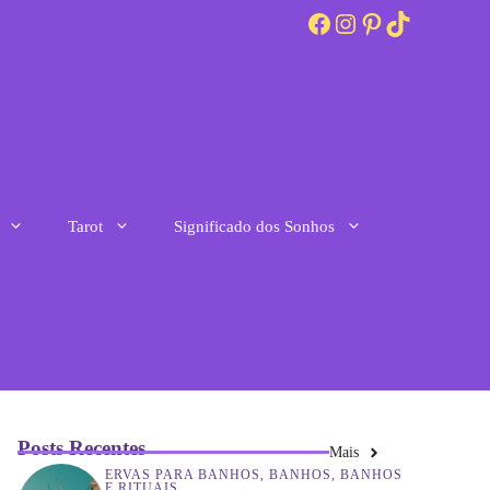
Facebook
Instagram
Pinterest
TikTok
Tarot
Significado dos Sonhos
Posts Recentes
Mais
ERVAS PARA BANHOS
,
BANHOS
,
BANHOS
E RITUAIS