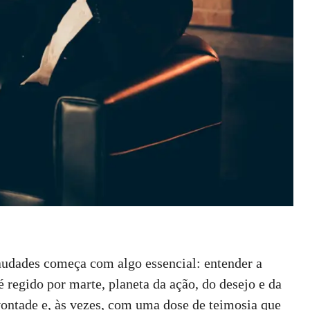
udades começa com algo essencial: entender a
 regido por marte, planeta da ação, do desejo e da
vontade e, às vezes, com uma dose de teimosia que