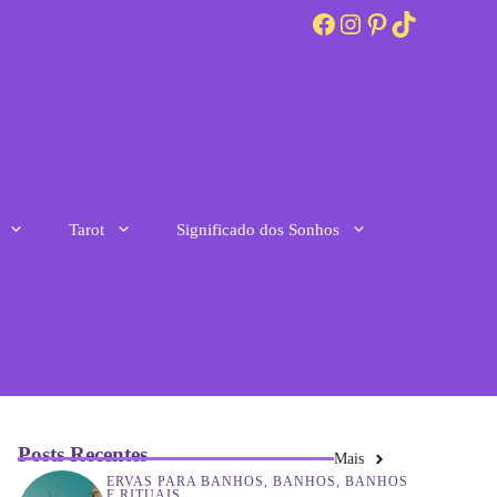
Facebook
Instagram
Pinterest
TikTok
Tarot
Significado dos Sonhos
Posts Recentes
Mais
ERVAS PARA BANHOS
,
BANHOS
,
BANHOS
E RITUAIS