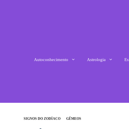
Pular
para
o
conteúdo
Autoconhecimento
Astrologia
Es
SIGNOS DO ZODÍACO
GÊMEOS