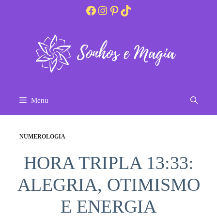
Pular
Facebook
Instagram
Pinterest
TikTok
para
o
conteúdo
Menu
NUMEROLOGIA
HORA TRIPLA 13:33:
ALEGRIA, OTIMISMO
E ENERGIA