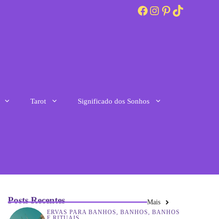
Facebook
Instagram
Pinterest
TikTok
Tarot
Significado dos Sonhos
Posts Recentes
Mais
ERVAS PARA BANHOS
,
BANHOS
,
BANHOS
E RITUAIS