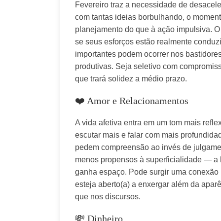
Fevereiro traz a necessidade de desaceler
com tantas ideias borbulhando, o momento
planejamento do que à ação impulsiva. O 
se seus esforços estão realmente conduz
importantes podem ocorrer nos bastidores,
produtivas. Seja seletivo com compromissos
que trará solidez a médio prazo.
❤️ Amor e Relacionamentos
A vida afetiva entra em um tom mais reflex
escutar mais e falar com mais profundidad
pedem compreensão ao invés de julgamento
menos propensos à superficialidade — a bu
ganha espaço. Pode surgir uma conexão i
esteja aberto(a) a enxergar além da aparê
que nos discursos.
💸 Dinheiro