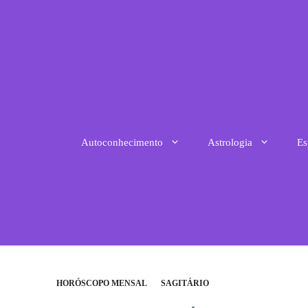
Pular
para
o
conteúdo
Autoconhecimento
Astrologia
Es
HORÓSCOPO MENSAL
SAGITÁRIO