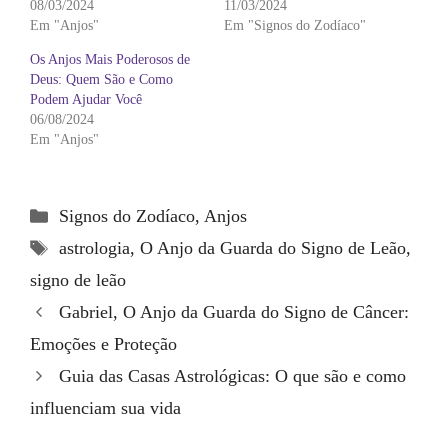
08/03/2024
11/03/2024
Em "Anjos"
Em "Signos do Zodíaco"
Os Anjos Mais Poderosos de
Deus: Quem São e Como
Podem Ajudar Você
06/08/2024
Em "Anjos"
Categorias
Signos do Zodíaco
,
Anjos
Tags
astrologia
,
O Anjo da Guarda do Signo de Leão
,
signo de leão
Gabriel, O Anjo da Guarda do Signo de Câncer:
Emoções e Proteção
Guia das Casas Astrológicas: O que são e como
influenciam sua vida