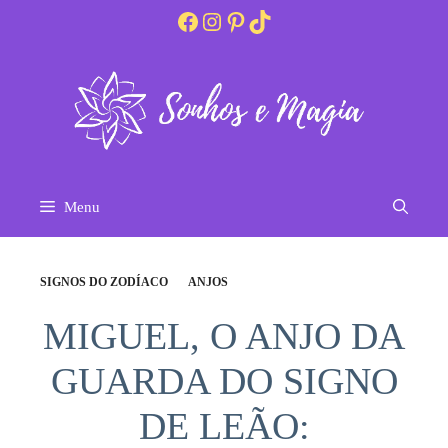
Pular
Facebook
Instagram
Pinterest
TikTok
para
o
conteúdo
Menu
SIGNOS DO ZODÍACO
ANJOS
MIGUEL, O ANJO DA
GUARDA DO SIGNO
DE LEÃO: