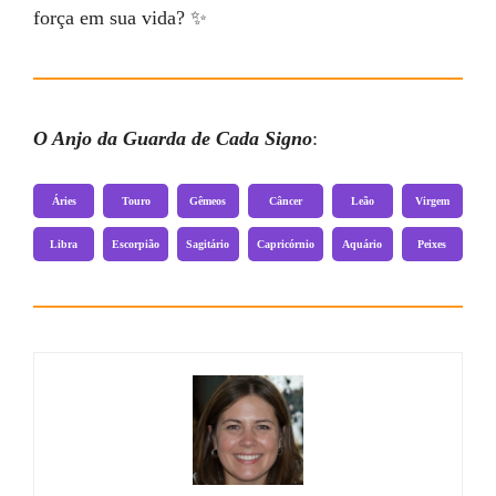
força em sua vida? ✨
O Anjo da Guarda de Cada Signo
:
Áries
Touro
Gêmeos
Câncer
Leão
Virgem
Libra
Escorpião
Sagitário
Capricórnio
Aquário
Peixes