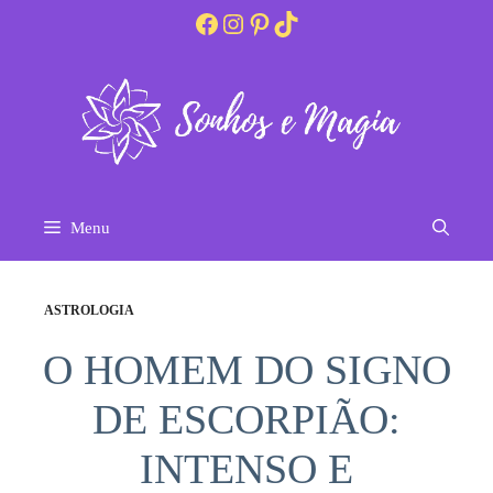
Pular
Facebook
Instagram
Pinterest
TikTok
para
o
conteúdo
Menu
ASTROLOGIA
O HOMEM DO SIGNO
DE ESCORPIÃO:
INTENSO E