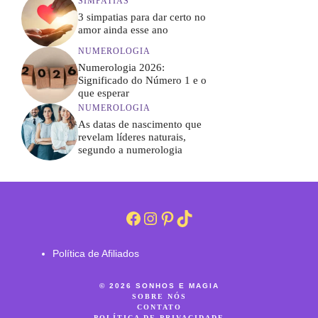
SIMPATIAS
3 simpatias para dar certo no
amor ainda esse ano
NUMEROLOGIA
Numerologia 2026:
Significado do Número 1 e o
que esperar
NUMEROLOGIA
As datas de nascimento que
revelam líderes naturais,
segundo a numerologia
Facebook
Instagram
Pinterest
TikTok
Política de Afiliados
© 2026 SONHOS E MAGIA
SOBRE NÓS
CONTATO
POLÍTICA DE PRIVACIDADE