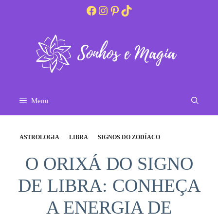
Pular
Facebook
Instagram
Pinterest
TikTok
para
o
conteúdo
Menu
ASTROLOGIA
LIBRA
SIGNOS DO ZODÍACO
O ORIXÁ DO SIGNO
DE LIBRA: CONHEÇA
A ENERGIA DE