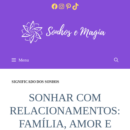
Pular
Facebook
Instagram
Pinterest
TikTok
para
o
conteúdo
Menu
SIGNIFICADO DOS SONHOS
SONHAR COM
RELACIONAMENTOS:
FAMÍLIA, AMOR E