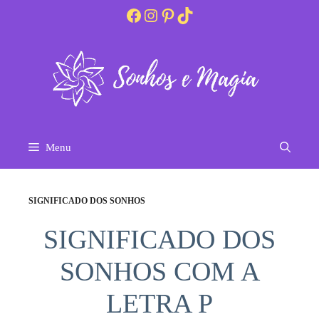
Pular
Facebook
Instagram
Pinterest
TikTok
para
o
conteúdo
Menu
SIGNIFICADO DOS SONHOS
SIGNIFICADO DOS
SONHOS COM A
LETRA P