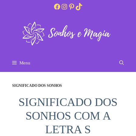
Pular
Facebook
Instagram
Pinterest
TikTok
para
o
conteúdo
Menu
SIGNIFICADO DOS SONHOS
SIGNIFICADO DOS
SONHOS COM A
LETRA S