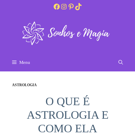
Pular
Facebook
Instagram
Pinterest
TikTok
para
o
conteúdo
Menu
ASTROLOGIA
O QUE É
ASTROLOGIA E
COMO ELA