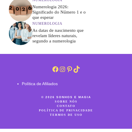
Numerologia 2026:
Significado do Número 1 e o
que esperar
NUMEROLOGIA
As datas de nascimento que
revelam líderes naturais,
segundo a numerologia
Facebook
Instagram
Pinterest
TikTok
Política de Afiliados
© 2026 SONHOS E MAGIA
SOBRE NÓS
CONTATO
POLÍTICA DE PRIVACIDADE
TERMOS DE USO